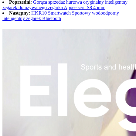
Poprzedni:
Gorąca sprzedaż hurtowa oryginalny inteligentny
zegarek do używanego zegarka Appee serii S8 45mm
Następny:
HKR10 Smartwatch Sportowy wodoodporny
inteligentny zegarek Bluetooth